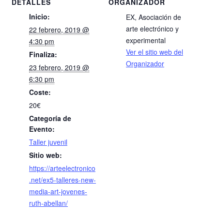
DETALLES
ORGANIZADOR
k
Inicio:
EX, Asociación de
arte electrónico y
22 febrero, 2019 @
experimental
4:30 pm
Ver el sitio web del
Finaliza:
Organizador
23 febrero, 2019 @
6:30 pm
Coste:
20€
Categoría de
Evento:
Taller juvenil
Sitio web:
https://arteelectronico
.net/ex5-talleres-new-
media-art-jovenes-
ruth-abellan/