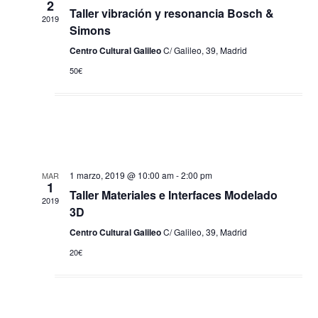
a
2
a
c
Taller vibración y resonancia Bosch &
2019
c
i
c
Simons
i
o
i
Centro Cultural Galileo
C/ Galileo, 39, Madrid
n
ó
ó
50€
a
n
n
l
d
d
a
e
f
e
b
e
v
ú
c
i
1 marzo, 2019 @ 10:00 am
-
2:00 pm
MAR
h
s
1
s
Taller Materiales e Interfaces Modelado
a
2019
q
3D
t
.
u
Centro Cultural Galileo
C/ Galileo, 39, Madrid
a
e
20€
s
d
d
a
e
y
E