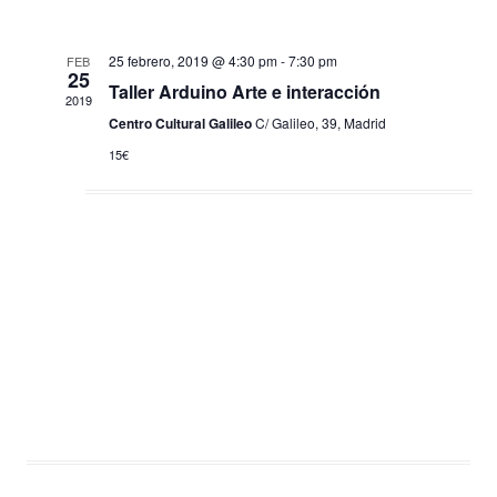
v
v
i
e
25 febrero, 2019 @ 4:30 pm
-
7:30 pm
FEB
s
25
Taller Arduino Arte e interacción
n
t
2019
Centro Cultural Galileo
C/ Galileo, 39, Madrid
t
a
15€
o
s
d
e
E
v
e
n
t
o
s