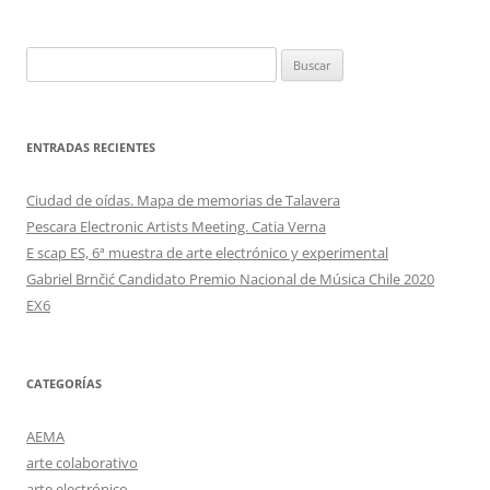
Buscar:
ENTRADAS RECIENTES
Ciudad de oídas. Mapa de memorias de Talavera
Pescara Electronic Artists Meeting. Catia Verna
E scap ES, 6ª muestra de arte electrónico y experimental
Gabriel Brnčić Candidato Premio Nacional de Música Chile 2020
EX6
CATEGORÍAS
AEMA
arte colaborativo
arte electrónico