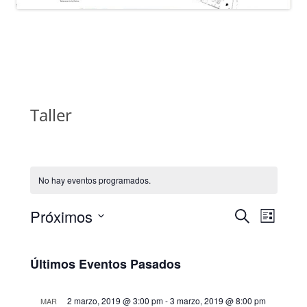
Taller
No hay eventos programados.
Próximos
N
N
B
L
u
a
a
S
i
s
e
v
s
v
c
Últimos Eventos Pasados
t
l
e
e
a
a
e
g
r
g
c
2 marzo, 2019 @ 3:00 pm
-
3 marzo, 2019 @ 8:00 pm
MAR