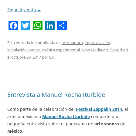
Sigue leyendo
→
F
T
W
Li
C
a
w
h
n
o
c
itt
at
k
m
Esta entrada fue publicada en
arte sonoro
,
improvisación
,
instalación sonora
,
música experimental
,
New Media Art
,
Sound Art
e
er
s
e
p
el
octubre 20, 2017
por
EX
.
b
A
dI
ar
o
p
n
tir
o
p
k
Entrevista a Manuel Rocha Iturbide
Como parte de la celebración del
Festival Zéppelin 2014
, el
artista mexicano
Manuel Rocha Iturbide
comparte una
pequeña entrevista sobre el panorama de
arte sonoro
de
México
.