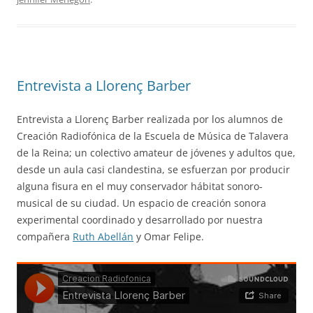
b
A
dI
ar
o
p
n
tir
o
p
k
Entrevista a Llorenç Barber
Entrevista a Llorenç Barber realizada por los alumnos de
Creación Radiofónica de la Escuela de Música de Talavera
de la Reina; un colectivo amateur de jóvenes y adultos que,
desde un aula casi clandestina, se esfuerzan por producir
alguna fisura en
el muy conservador hábitat sonoro-
musical de su ciudad. Un espacio de creación sonora
experimental coordinado y desarrollado por nuestra
compañera
Ruth Abellán
y Omar Felipe.