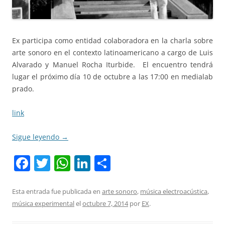
Ex participa como entidad colaboradora en la charla sobre
arte sonoro en el contexto latinoamericano a cargo de Luis
Alvarado y Manuel Rocha Iturbide. El encuentro tendrá
lugar el próximo día 10 de octubre a las 17:00 en medialab
prado.
link
Sigue leyendo
→
F
T
W
Li
C
a
w
h
n
o
c
itt
at
k
m
Esta entrada fue publicada en
arte sonoro
,
música electroacústica
,
música experimental
el
octubre 7, 2014
por
EX
.
e
er
s
e
p