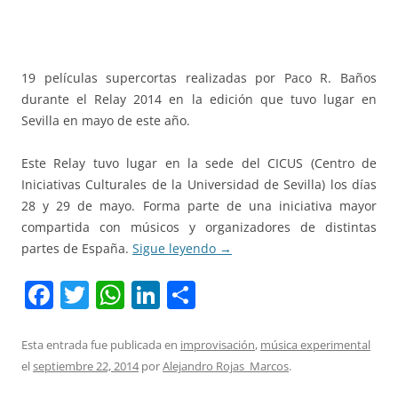
19 películas supercortas realizadas por Paco R. Baños
durante el Relay 2014 en la edición que tuvo lugar en
Sevilla en mayo de este año.
Este Relay tuvo lugar en la sede del CICUS (Centro de
Iniciativas Culturales de la Universidad de Sevilla) los días
28 y 29 de mayo. Forma parte de una iniciativa mayor
compartida con músicos y organizadores de distintas
partes de España.
Sigue leyendo
→
F
T
W
Li
C
a
w
h
n
o
c
itt
at
k
m
Esta entrada fue publicada en
improvisación
,
música experimental
el
septiembre 22, 2014
por
Alejandro Rojas_Marcos
.
e
er
s
e
p