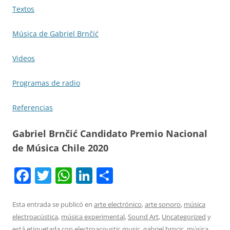
Textos
Música de Gabriel Brnčić
Videos
Programas de radio
Referencias
Gabriel Brnčić Candidato Premio Nacional
de Música Chile 2020
F
T
W
Li
C
a
w
h
n
o
c
itt
at
k
m
Esta entrada se publicó en
arte electrónico
,
arte sonoro
,
música
electroacústica
,
música experimental
,
Sound Art
,
Uncategorized
y
e
er
s
e
p
está etiquetada con
electroacoustic music
,
gabriel brncic
,
música