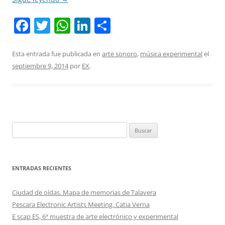
F
T
W
Li
C
a
w
h
n
o
c
itt
at
k
m
Esta entrada fue publicada en
arte sonoro
,
música experimental
el
septiembre 9, 2014
por
EX
.
e
er
s
e
p
b
A
dI
ar
o
p
n
tir
o
p
Buscar:
k
ENTRADAS RECIENTES
Ciudad de oídas. Mapa de memorias de Talavera
Pescara Electronic Artists Meeting. Catia Verna
E scap ES, 6ª muestra de arte electrónico y experimental