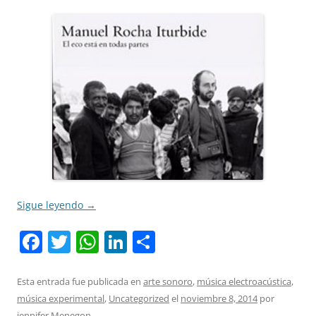
Sigue leyendo
→
F
T
W
Li
C
a
w
h
n
o
c
itt
at
k
m
Esta entrada fue publicada en
arte sonoro
,
música electroacústica
,
música experimental
,
Uncategorized
el
noviembre 8, 2014
por
e
er
s
e
p
jennifer Menegon
.