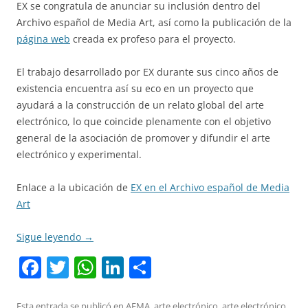
EX se congratula de anunciar su inclusión dentro del
Archivo español de Media Art, así como la publicación de la
página web
creada ex profeso para el proyecto.
El trabajo desarrollado por EX durante sus cinco años de
existencia encuentra así su eco en un proyecto que
ayudará a la construcción de un relato global del arte
electrónico, lo que coincide plenamente con el objetivo
general de la asociación de promover y difundir el arte
electrónico y experimental.
Enlace a la ubicación de
EX en el Archivo español de Media
Art
Sigue leyendo
→
F
T
W
Li
C
a
w
h
n
o
Esta entrada se publicó en
AEMA
,
arte electrónico
,
arte electrónico