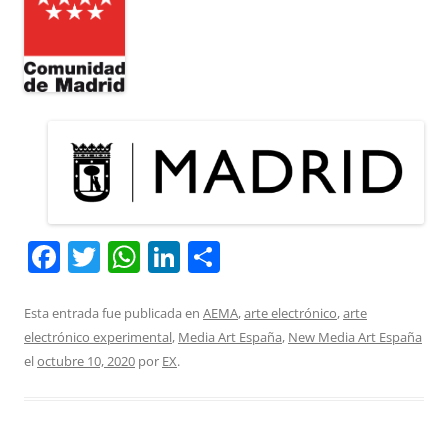
F
T
W
Li
C
a
w
h
n
o
c
itt
at
k
m
Esta entrada fue publicada en
AEMA
,
arte electrónico
,
arte
electrónico experimental
,
Media Art España
,
New Media Art España
e
er
s
e
p
el
octubre 10, 2020
por
EX
.
b
A
dI
ar
o
p
n
tir