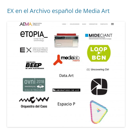
o
p
k
EX en el Archivo español de Media Art