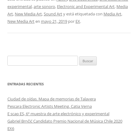
c
itt
at
k
m
experimental
,
arte sonoro
,
Electronic and Experimental Art
,
Media
e
er
s
e
p
Art
,
New Media Art
,
Sound Art
y está etiquetada con
Media Art
,
b
A
dI
ar
New Media Art
en
mayo 21, 2019
por
EX
.
o
p
n
tir
o
p
k
Buscar:
ENTRADAS RECIENTES
Ciudad de oídas. Mapa de memorias de Talavera
Pescara Electronic Artists Meeting. Catia Verna
E scap ES, 6ª muestra de arte electrónico y experimental
Gabriel Brnčić Candidato Premio Nacional de Música Chile 2020
EX6