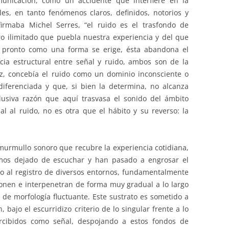
unicación, como un accidente que interfiere en la
es, en tanto fenómenos claros, definidos, notorios y
firmaba Michel Serres, “el ruido es el trasfondo de
oro ilimitado que puebla nuestra experiencia y del que
 pronto como una forma se erige, ésta abandona el
cia estructural entre señal y ruido, ambos son de la
z, concebía el ruido como un dominio inconsciente o
diferenciada y que, si bien la determina, no alcanza
lusiva razón que aquí trasvasa el sonido del ámbito
al al ruido, no es otra que el hábito y su reverso: la
murmullo sonoro que recubre la experiencia cotidiana,
emos dejado de escuchar y han pasado a engrosar el
o al registro de diversos entornos, fundamentalmente
onen e interpenetran de forma muy gradual a lo largo
 de morfología fluctuante. Este sustrato es sometido a
, bajo el escurridizo criterio de lo singular frente a lo
ercibidos como señal, despojando a estos fondos de