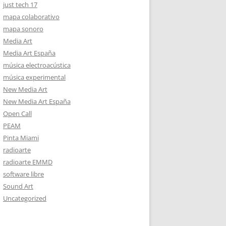
just tech 17
mapa colaborativo
mapa sonoro
Media Art
Media Art España
música electroacústica
música experimental
New Media Art
New Media Art España
Open Call
PEAM
Pinta Miami
radioarte
radioarte EMMD
software libre
Sound Art
Uncategorized