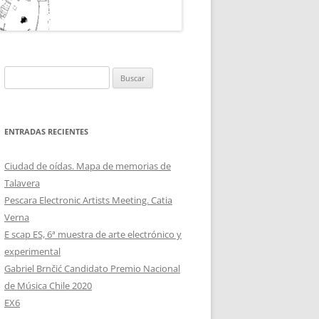
TH ABELLÁN
 MUJERES NEW
EMDEVS
Buscar:
ENTRADAS RECIENTES
Ciudad de oídas. Mapa de memorias de
Talavera
Pescara Electronic Artists Meeting. Catia
Verna
E scap ES, 6ª muestra de arte electrónico y
experimental
Gabriel Brnčić Candidato Premio Nacional
de Música Chile 2020
EX6