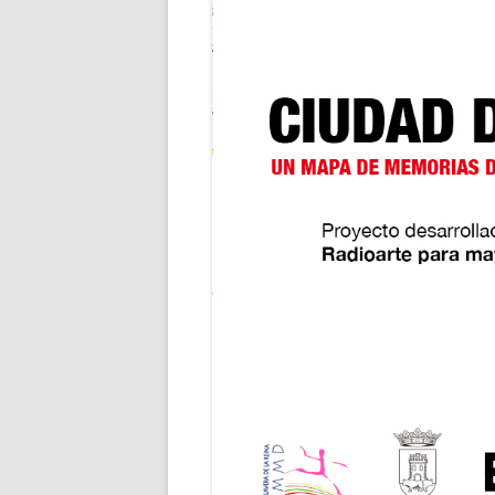
JAIME G. LAVA
KWENDENARM
ARTURO MOYA 
ÁLVARO MUÑO
ALEJANDRO RO
SANTIAGO TOR
MARTA VERDE