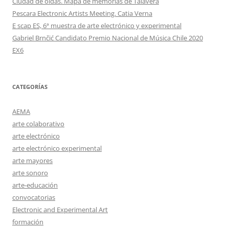
Ciudad de oídas. Mapa de memorias de Talavera
Pescara Electronic Artists Meeting. Catia Verna
E scap ES, 6ª muestra de arte electrónico y experimental
Gabriel Brnčić Candidato Premio Nacional de Música Chile 2020
EX6
CATEGORÍAS
AEMA
arte colaborativo
arte electrónico
arte electrónico experimental
arte mayores
arte sonoro
arte-educación
convocatorias
Electronic and Experimental Art
formación