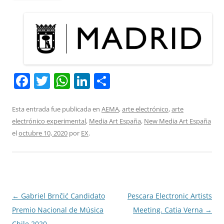
F
T
W
Li
C
a
w
h
n
o
c
itt
at
k
m
Esta entrada fue publicada en
AEMA
,
arte electrónico
,
arte
electrónico experimental
,
Media Art España
,
New Media Art España
e
er
s
e
p
el
octubre 10, 2020
por
EX
.
b
A
dI
ar
o
p
n
tir
o
p
k
Navegación
←
Gabriel Brnčić Candidato
Pescara Electronic Artists
de
Premio Nacional de Música
Meeting. Catia Verna
→
entradas
Chile 2020