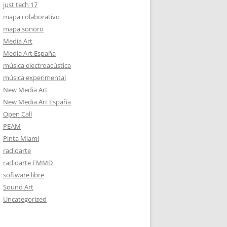
just tech 17
mapa colaborativo
mapa sonoro
Media Art
Media Art España
música electroacústica
música experimental
New Media Art
New Media Art España
Open Call
PEAM
Pinta Miami
radioarte
radioarte EMMD
software libre
Sound Art
Uncategorized