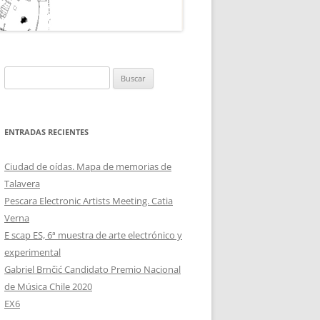
TH ABELLÁN
MUJERES NEW
MDEVS
Buscar:
ENTRADAS RECIENTES
Ciudad de oídas. Mapa de memorias de
Talavera
Pescara Electronic Artists Meeting. Catia
Verna
E scap ES, 6ª muestra de arte electrónico y
experimental
Gabriel Brnčić Candidato Premio Nacional
de Música Chile 2020
EX6