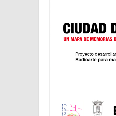
JAIME G. LAVA
KWENDENARM
ARTURO MOYA 
ÁLVARO MUÑO
ALEJANDRO RO
SANTIAGO TOR
MARTA VERDE